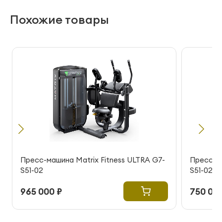
Похожие товары
Пресс-машина Matrix Fitness ULTRA G7-
Пресс-ма
S51-02
S51-02
965 000 ₽
750 000