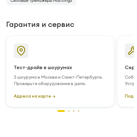
Силовые тренажеры Hasttings
Гарантия и сервис
Тест-драйв в шоурумах
Серв
3 шоурума в Москве и Санкт-Петербурге.
Собст
Проверьте оборудование в деле.
Устра
Адреса на карте →
Подр