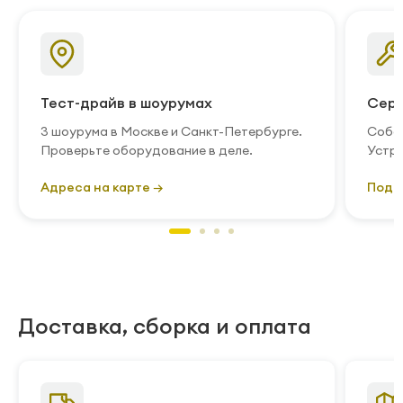
Тест-драйв в шоурумах
Серв
3 шоурума в Москве и Санкт-Петербурге.
Собст
Проверьте оборудование в деле.
Устра
Адреса на карте →
Подр
Доставка, сборка и оплата