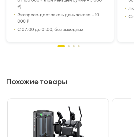
от 100 000 ₽ (при меньшей сумме — 5 000
50 
₽)
Люб
Экспресс-доставка в день заказа — 10
Стр
000 ₽
С 07:00 до 01:00, без выходных
Похожие товары