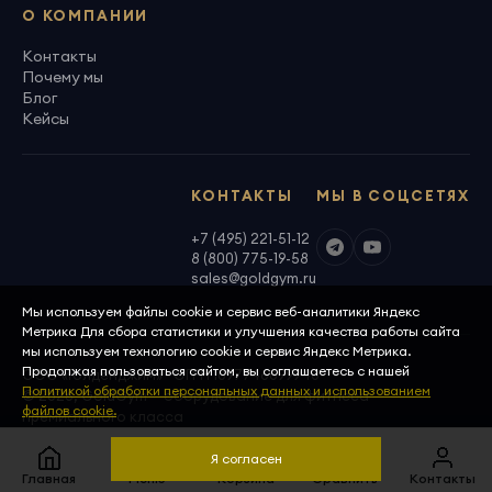
О КОМПАНИИ
Контакты
Почему мы
Блог
Кейсы
КОНТАКТЫ
МЫ В СОЦСЕТЯХ
+7 (495) 221-51-12
8 (800) 775-19-58
sales@goldgym.ru
Мы используем файлы cookie и сервис веб-аналитики Яндекс
Метрика Для сбора статистики и улучшения качества работы сайта
мы используем технологию cookie и сервис Яндекс Метрика.
Продолжая пользоваться сайтом, вы соглашаетесь с нашей
ООО «Голденджим» · ОГРН 1097746699940
Политикой обработки персональных данных и использованием
© 2026, GoldGym — оборудование для фитнеса
файлов cookie.
премиального класса
Политика конфиденциальности
Скачать реквизиты
Я согласен
Главная
Меню
Корзина
Сравнить
Контакты