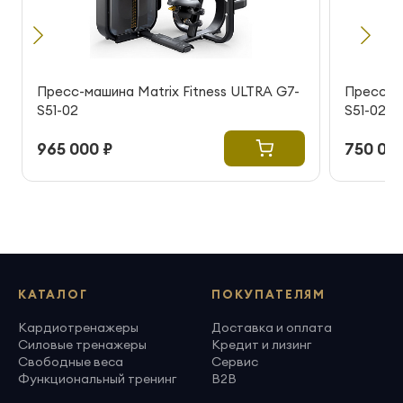
Пресс-машина Matrix Fitness ULTRA G7-
Пресс-ма
S51-02
S51-02
965 000 ₽
750 000
КАТАЛОГ
ПОКУПАТЕЛЯМ
Кардиотренажеры
Доставка и оплата
Силовые тренажеры
Кредит и лизинг
Свободные веса
Сервис
Функциональный тренинг
B2B