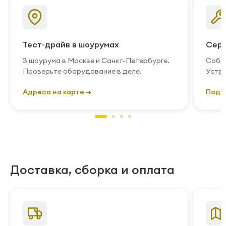
Тест-драйв в шоурумах
Серв
3 шоурума в Москве и Санкт-Петербурге.
Собст
Проверьте оборудование в деле.
Устра
Адреса на карте →
Подр
Доставка, сборка и оплата