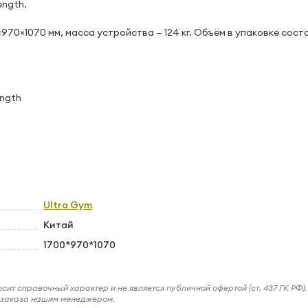
ength.
0×1070 мм, масса устройства — 124 кг. Объём в упаковке соста
ength
Ultra Gym
Китай
1700*970*1070
ит справочный характер и не является публичной офертой (ст. 437 ГК РФ).
и заказа нашим менеджером.