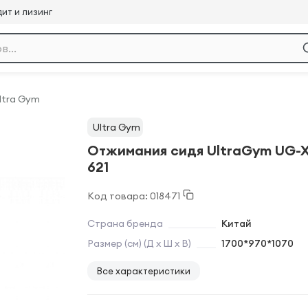
ит и лизинг
ltra Gym
Ultra Gym
Отжимания сидя UltraGym UG-
621
Код товара: 018471
Страна бренда
Китай
Размер (см) (Д х Ш х В)
1700*970*1070
Все характеристики