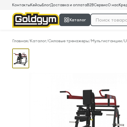
Контакты
Кейсы
Блог
Доставка и оплата
B2B
Сервис
О нас
Кред
Каталог
Главная
/
Каталог
/
Силовые тренажеры
/
Мультистанции
/
U