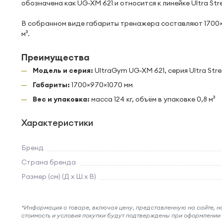
обозначена как UG-XM 621 и относится к линейке Ultra Str
В собранном виде габариты тренажера составляют 1700×97
м³.
Преимущества
Модель и серия:
UltraGym UG-XM 621, серия Ultra Str
Габариты:
1700×970×1070 мм
Вес и упаковка:
масса 124 кг, объём в упаковке 0,8 м³
Характеристики
Бренд
Страна бренда
Размер (см) (Д х Ш х В)
*Информация о товаре, включая цену, представленную на сайте, нос
стоимость и условия покупки будут подтверждены при оформлени