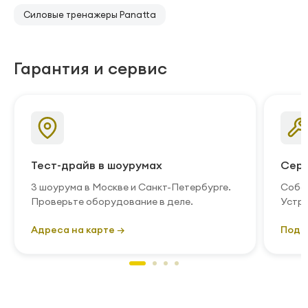
Силовые тренажеры Panatta
Гарантия и сервис
Тест-драйв в шоурумах
Серв
3 шоурума в Москве и Санкт-Петербурге.
Собст
Проверьте оборудование в деле.
Устра
Адреса на карте →
Подр