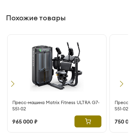
Похожие товары
Пресс-машина Matrix Fitness ULTRA G7-
Пресс-ма
S51-02
S51-02
965 000 ₽
750 000