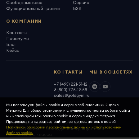
Свободные веса
Сервис
Функциональный тренинг
B2B
О КОМПАНИИ
Контакты
Почему мы
Блог
Кейсы
КОНТАКТЫ
МЫ В СОЦСЕТЯХ
+7 (495) 221-51-12
8 (800) 775-19-58
sales@goldgym.ru
Мы используем файлы cookie и сервис веб-аналитики Яндекс
Метрика Для сбора статистики и улучшения качества работы сайта
мы используем технологию cookie и сервис Яндекс Метрика.
Продолжая пользоваться сайтом, вы соглашаетесь с нашей
ООО «Голденджим» · ОГРН 1097746699940
Политикой обработки персональных данных и использованием
© 2026, GoldGym — оборудование для фитнеса
файлов cookie.
премиального класса