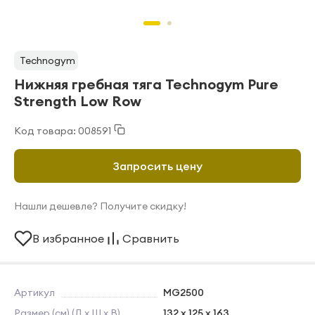
Technogym
Нижняя гребная тяга Technogym Pure
Strength Low Row
Код товара: 008591
Запросить цену
Нашли дешевле? Получите скидку!
В избранное
Сравнить
Артикул
MG2500
Размер (см) (Д х Ш х В)
132 x 125 x 163