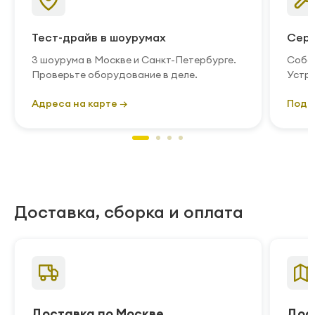
Тест-драйв в шоурумах
Серв
3 шоурума в Москве и Санкт-Петербурге.
Собст
Проверьте оборудование в деле.
Устра
Адреса на карте →
Подр
Доставка, сборка и оплата
Доставка по Москве
Дос