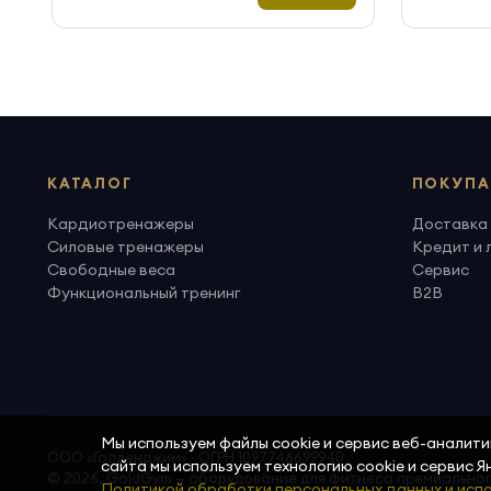
КАТАЛОГ
ПОКУПА
Кардиотренажеры
Доставка 
Силовые тренажеры
Кредит и 
Свободные веса
Сервис
Функциональный тренинг
B2B
Мы используем файлы cookie и сервис веб-аналит
ООО «Голденджим» · ОГРН 1097746699940
сайта мы используем технологию cookie и сервис 
© 2026, GoldGym — оборудование для фитнеса премиально
Политикой обработки персональных данных и испо