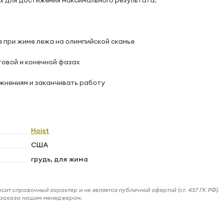
 для достижения максимального результата.
 при жиме лежа на олимпийской скамье
товой и конечной фазах
ажнениям и заканчивать работу
Hoist
США
грудь, для жима
ит справочный характер и не является публичной офертой (ст. 437 ГК РФ).
и заказа нашим менеджером.