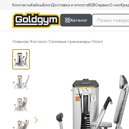
Контакты
Кейсы
Блог
Доставка и оплата
B2B
Сервис
О нас
Кред
Каталог
Главная
/
Каталог
/
Силовые тренажеры
/
Hoist