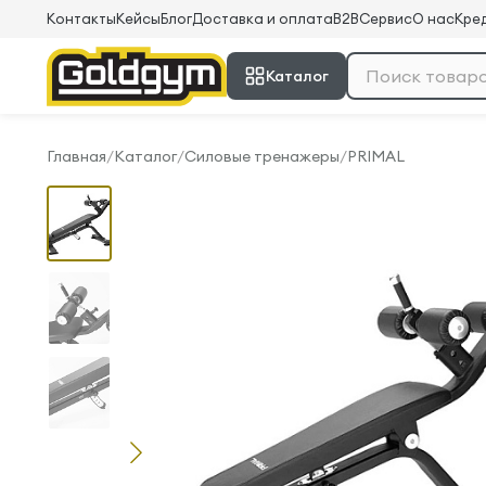
Контакты
Кейсы
Блог
Доставка и оплата
B2B
Сервис
О нас
Кред
Каталог
Главная
/
Каталог
/
Силовые тренажеры
/
PRIMAL