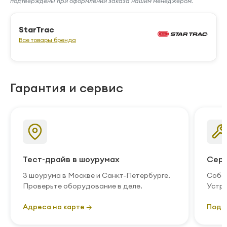
подтверждены при оформлении заказа нашим менеджером.
StarTrac
Все товары бренда
Гарантия и сервис
Тест-драйв в шоурумах
Серв
3 шоурума в Москве и Санкт-Петербурге.
Собст
Проверьте оборудование в деле.
Устра
Адреса на карте →
Подр