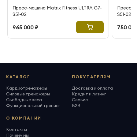
Пресс-машина Matrix Fitness ULTRA G7-
Пресс-ма
S51-02
S51-02
965 000 ₽
750 000
КАТАЛОГ
ПОКУПАТЕЛЯМ
Кардиотренажеры
Доставка и оплата
Силовые тренажеры
Кредит и лизинг
Свободные веса
Сервис
Функциональный тренинг
B2B
О КОМПАНИИ
Контакты
Почему мы