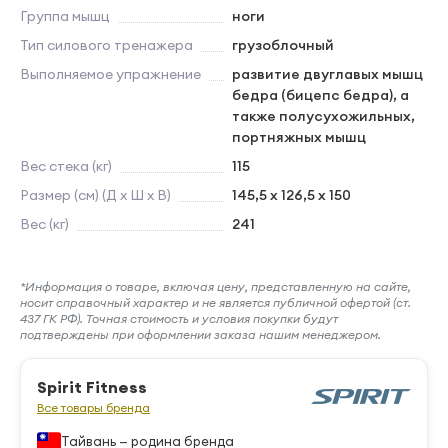
Группа мышц
ноги
Тип силового тренажера
грузоблочный
Выполняемое упражнение
развитие двуглавых мышц
бедра (бицепс бедра), а
также полусухожильных,
портняжных мышц
Вес стека (кг)
115
Размер (см) (Д х Ш х В)
145,5 x 126,5 x 150
Вес (кг)
241
*Информация о товаре, включая цену, представленную на сайте,
носит справочный характер и не является публичной офертой (ст.
437 ГК РФ). Точная стоимость и условия покупки будут
подтверждены при оформлении заказа нашим менеджером.
Spirit Fitness
Все товары бренда
Тайвань — родина бренда