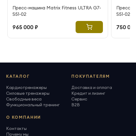
Пресс-машина Matrix Fitness ULTRA G7-
Пресс-ма
S51-02
S51-02
965 000 ₽
750 000
КАТАЛОГ
ПОКУПАТЕЛЯМ
Кардиотренажеры
Доставка и оплата
Силовые тренажеры
Кредит и лизинг
Свободные веса
Сервис
Функциональный тренинг
B2B
О КОМПАНИИ
Контакты
Почему мы