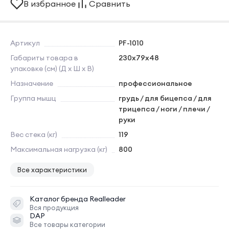
В избранное
Сравнить
Артикул
PF-1010
Габариты товара в
230х79х48
упаковке (см) (Д х Ш х В)
Назначение
профессиональное
Группа мышц
грудь / для бицепса / для
трицепса / ноги / плечи /
руки
Вес стека (кг)
119
Максимальная нагрузка (кг)
800
Все характеристики
Каталог бренда
Realleader
Вся продукция
DAP
Все товары категории