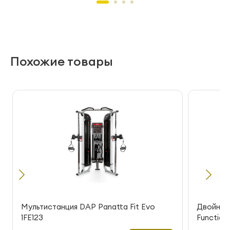
Похожие товары
Мультистанция DAP Panatta Fit Evo
Двойная 
1FE123
Functiona