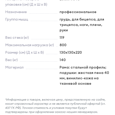
упаковке (см) (Д х Ш х В)
Назначение
профессиональное
Группа мышц
грудь, для бицепса, для
трицепса, ноги, плечи,
руки
Вес стека (кг)
119
Максимальная нагрузка (кг)
800
Размер (см) (Д х Ш х В)
130х130х220
Вес (кг)
140
Материал
Рама: стальной профиль;
подушки: жесткая пена 40
мм, винилис-кожа на
тканевой основе
*Информация о товаре, включая цену, представленную на сайте,
носит справочный характер и не является публичной офертой (ст.
437 ГК РФ). Точная стоимость и условия покупки будут
подтверждены при оформлении заказа нашим менеджером.