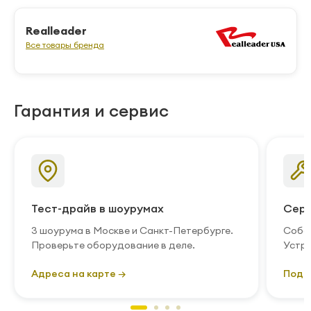
Realleader
Все товары бренда
Гарантия и сервис
Тест-драйв в шоурумах
Серв
3 шоурума в Москве и Санкт-Петербурге.
Собст
Проверьте оборудование в деле.
Устра
Адреса на карте →
Подр