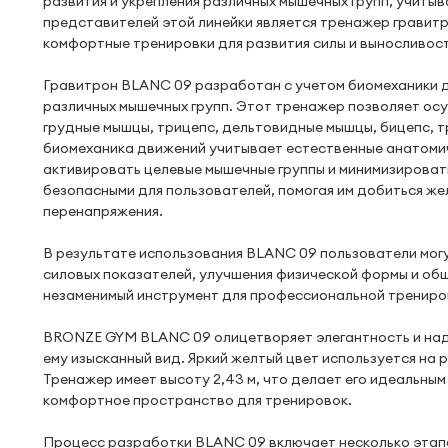
развития и укрепления различных мышечных групп, учит
представителей этой линейки является тренажер гравит
комфортные тренировки для развития силы и выносливост
Гравитрон BLANC 09 разработан с учетом биомеханики 
различных мышечных групп. Этот тренажер позволяет ос
грудные мышцы, трицепс, дельтовидные мышцы, бицепс, 
биомеханика движений учитывает естественные анатомиче
активировать целевые мышечные группы и минимизировать
безопасными для пользователей, помогая им добиться ж
перенапряжения.
В результате использования BLANC 09 пользователи могу
силовых показателей, улучшения физической формы и об
незаменимый инструмент для профессиональной трениров
BRONZE GYM BLANC 09 олицетворяет элегантность и над
ему изысканный вид. Яркий желтый цвет используется на 
Тренажер имеет высоту 2,43 м, что делает его идеальны
комфортное пространство для тренировок.
Процесс разработки BLANC 09 включает несколько этап