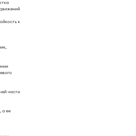
отка
 движений
ойкость к
ик,
ении
иевого
ней части
 а ее