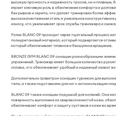
высокую прочность и надежность тросов, но и плавные,
играет ключевую роль в обеспечении комфорта и долгов
без рывков и скрипа, что делает тренировки более эффек
высококачественная сталь и уникальное конструктивное 
износу, что увеличивает срок службы тренажера и снижа
Ролик BLANC 09 проходит через тщательный процесс изг
полиуретановый материал, который подвергается отливк
который обеспечивает плавное и бесшумное вращение.
BRONZE GYM BLANC 09 оснащен разнообразными элемент
упражнений. Тренажер имеет большое количество рукоят
сплава, что обеспечивает удобный и надежный захват во
Дополнительно гравитрон оснащен турником для выполнен
тела, а также подставками для ног с антискользящим по
BLANC 09 также оснащен подушкой для коленей. Она изг
поверхность выполнена из сверхволокнистой кожи, обес
обеспечивает комфорт и защиту суставов и кожи во врем