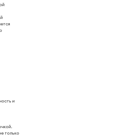
ой
ый
ается
о
ность и
очкой.
не только