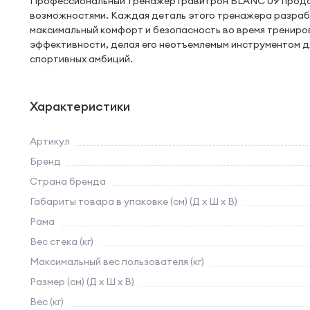
Профессиональный тренажер гравитрон BLANC 09 продо
возможностями. Каждая деталь этого тренажера разрабо
максимальный комфорт и безопасность во время трениро
эффективности, делая его неотъемлемым инструментом 
спортивных амбиций.
Характеристики
Артикул
Бренд
Страна бренда
Габариты товара в упаковке (см) (Д х Ш х В)
Рама
Вес стека (кг)
Максимальный вес пользователя (кг)
Размер (см) (Д х Ш х В)
Вес (кг)