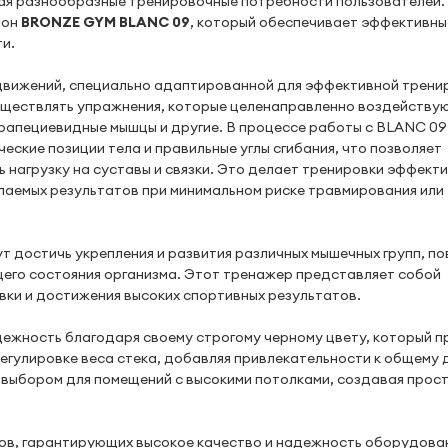
ывая разнообразные тренировочные потребности пользователей.
рон
BRONZE GYM BLANC 09
, который обеспечивает эффективны
и.
движений, специально адаптированной для эффективной трени
уществлять упражнения, которые целенаправленно воздействую
трапециевидные мышцы и другие. В процессе работы с BLANC 09
ские позиции тела и правильные углы сгибания, что позволяет
 нагрузку на суставы и связки. Это делает тренировки эффект
елаемых результатов при минимальном риске травмирования или
т достичь укрепления и развития различных мышечных групп, п
щего состояния организма. Этот тренажер представляет собой
ки и достижения высоких спортивных результатов.
ежность благодаря своему строгому черному цвету, который 
регулировке веса стека, добавляя привлекательности к общему 
м выбором для помещений с высокими потолками, создавая прос
ов, гарантирующих высокое качество и надежность оборудова