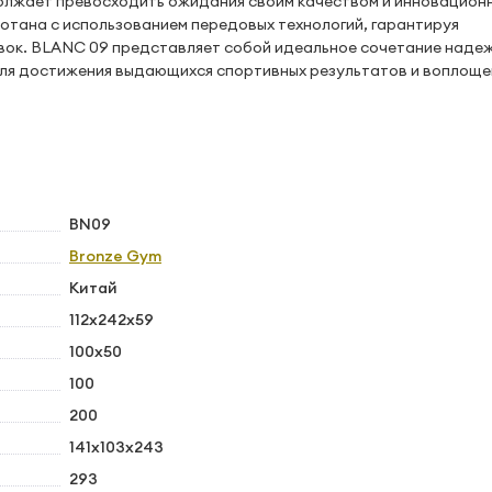
лжает превосходить ожидания своим качеством и инновацион
тана с использованием передовых технологий, гарантируя
вок. BLANC 09 представляет собой идеальное сочетание наде
для достижения выдающихся спортивных результатов и воплоще
BN09
Bronze Gym
Китай
112х242х59
100х50
100
200
141х103х243
293