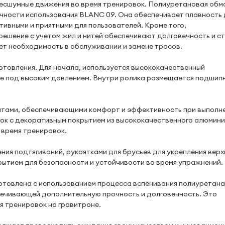
 бесшумные движения во время тренировок. Полиуретановая обм
ечности использования BLANC 09. Она обеспечивает плавность
тивными и приятными для пользователей. Кроме того,
решение с учетом жил и нитей обеспечивают долговечность и ст
ет необходимость в обслуживании и замене тросов.
отовления. Для начала, используется высококачественный
е под высоким давлением. Внутри ролика размещается подшипн
ами, обеспечивающими комфорт и эффективность при выполн
ок с декоративным покрытием из высококачественного алюмин
 время тренировок.
ия подтягиваний, рукоятками для брусьев для укрепления верх
крытием для безопасности и устойчивости во время упражнений.
отовлена с использованием процесса вспенивания полиуретана,
печивающей дополнительную прочность и долговечность. Это
я тренировок на гравитроне.