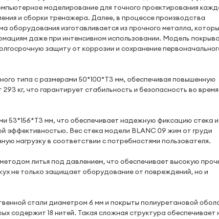
компьютерное моделирование для точного проектирования кажд
ения и сборки тренажера. Далее, в процессе производства
ма оборудования изготавливается из прочного металла, котор
рмациям даже при интенсивном использовании. Модель покрыв
долгосрочную защиту от коррозии и сохранение первоначальног
ого типа с размерами 50*100*T3 мм, обеспечивая повышенную
т 293 кг, что гарантирует стабильность и безопасность во время
ми 53*156*T3 мм, что обеспечивает надежную фиксацию стека и
ной эффективностью. Вес стека модели BLANC 09 жим от груди
чную нагрузку в соответствии с потребностями пользователя.
методом литья под давлением, что обеспечивает высокую проч
жух не только защищает оборудование от повреждений, но и
твенной стали диаметром 6 мм и покрыты полиуретановой обол
рых содержит 18 нитей. Такая сложная структура обеспечивает 