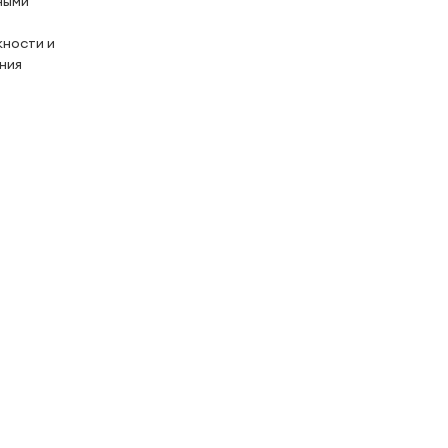
ными
жности и
ния