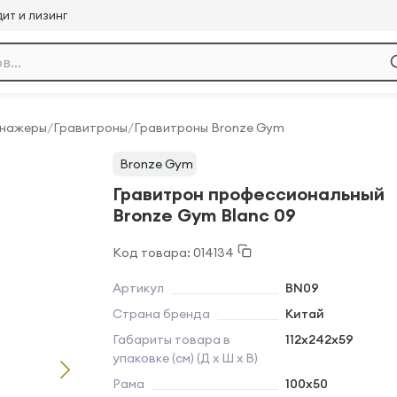
ит и лизинг
енажеры
/
Гравитроны
/
Гравитроны Bronze Gym
Bronze Gym
Гравитрон профессиональный
Bronze Gym Blanc 09
Код товара: 014134
Артикул
BN09
Страна бренда
Китай
Габариты товара в
112х242х59
упаковке (см) (Д х Ш х В)
Рама
100х50