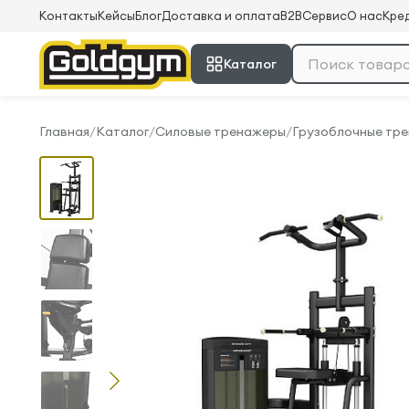
Контакты
Кейсы
Блог
Доставка и оплата
B2B
Сервис
О нас
Кред
Каталог
Главная
/
Каталог
/
Силовые тренажеры
/
Грузоблочные тр