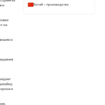
 Одним из
Китай — производство
е и
ровки
т на
ивными и
овышения
придает
дизайну.
торное и
ния.