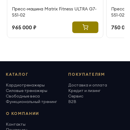
Пресс-машина Matrix Fitness ULTRA G7-
Пресс-ма
S51-02
S51-02
965 000 ₽
750 000
КАТАЛОГ
ПОКУПАТЕЛЯМ
Кардиотренажеры
Доставка и оплата
Силовые тренажеры
Кредит и лизинг
Свободные веса
Сервис
Функциональный тренинг
B2B
О КОМПАНИИ
Контакты
Почему мы