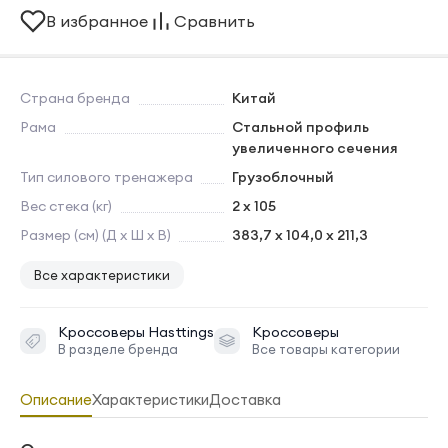
В избранное
Сравнить
Страна бренда
Китай
Рама
Стальной профиль
увеличенного сечения
Тип силового тренажера
Грузоблочный
Вес стека (кг)
2 x 105
Размер (см) (Д х Ш х В)
383,7 х 104,0 х 211,3
Все характеристики
Кроссоверы
Hasttings
Кроссоверы
В разделе бренда
Все товары категории
Описание
Характеристики
Доставка