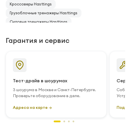
Кроссоверы Hasttings
Грузоблочные тренажеры Hasttings
Силовые тренажеры Hasttings
Гарантия и сервис
Тест-драйв в шоурумах
Серв
3 шоурума в Москве и Санкт-Петербурге.
Собст
Проверьте оборудование в деле.
Устра
Адреса на карте →
Подр