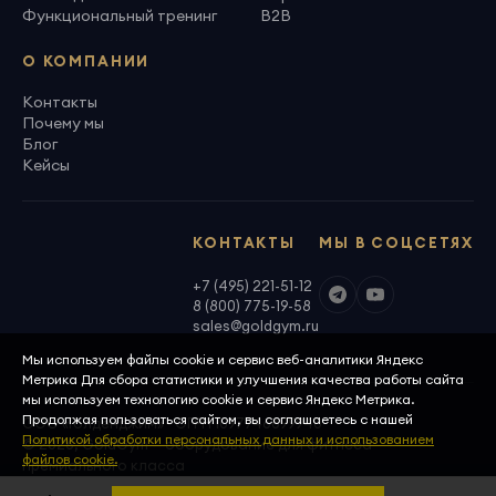
Функциональный тренинг
B2B
О КОМПАНИИ
Контакты
Почему мы
Блог
Кейсы
КОНТАКТЫ
МЫ В СОЦСЕТЯХ
+7 (495) 221-51-12
8 (800) 775-19-58
sales@goldgym.ru
Мы используем файлы cookie и сервис веб-аналитики Яндекс
Метрика Для сбора статистики и улучшения качества работы сайта
мы используем технологию cookie и сервис Яндекс Метрика.
Продолжая пользоваться сайтом, вы соглашаетесь с нашей
ООО «Голденджим» · ОГРН 1097746699940
Политикой обработки персональных данных и использованием
© 2026, GoldGym — оборудование для фитнеса
файлов cookie.
премиального класса
Политика конфиденциальности