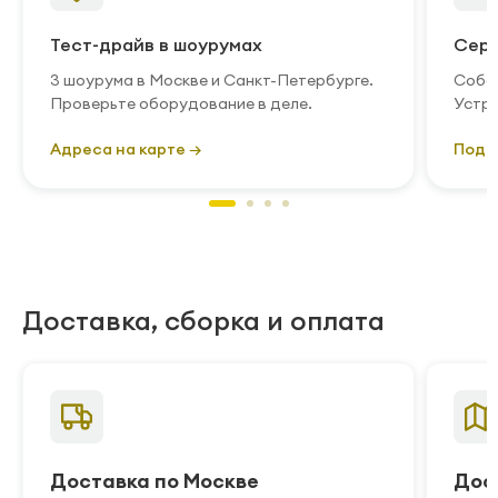
Тест-драйв в шоурумах
Серв
3 шоурума в Москве и Санкт-Петербурге.
Собст
Проверьте оборудование в деле.
Устра
Адреса на карте →
Подр
Доставка, сборка и оплата
Доставка по Москве
Дос