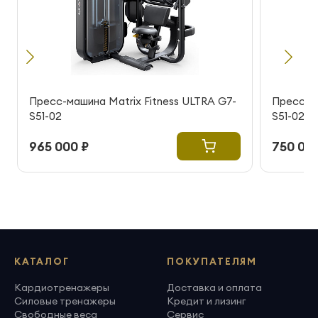
Пресс-машина Matrix Fitness ULTRA G7-
Пресс-ма
S51-02
S51-02
965 000 ₽
750 000
КАТАЛОГ
ПОКУПАТЕЛЯМ
Кардиотренажеры
Доставка и оплата
Силовые тренажеры
Кредит и лизинг
Свободные веса
Сервис