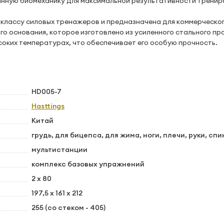
нную биомеханику для максимальной результативности тренир
классу силовых тренажеров и предназначена для коммерческо
го основания, которое изготовлено из усиленного стального пр
оких температурах, что обеспечивает его особую прочность.
HD005-7
Hasttings
Китай
грудь, для бицепса, для жима, ноги, плечи, руки, спи
мультистанции
комплекс базовых упражнений
2 х 80
197,5 х 161 х 212
255 (со стеком - 405)