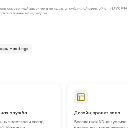
ит справочный характер и не является публичной офертой (ст. 437 ГК РФ).
и заказа нашим менеджером.
еры Hasttings
ная служба
Дизайн-проект зала
нные мастера и склад
Бесплатная 3D-визуализа
ей. Устраним
расстановки тренажеров 