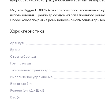
проработанная конструкция обеспечивает оптимизирова
Модель Digger HD002-4 относится к профессиональному 
использования. Тренажер создан на базе прочного рамно
Порошковое покрытие рамы нанесено напылением при выс
Характеристики
Артикул
Бренд
Страна бренда
Группа мышц
Тип силового тренажера
Выполняемое упражнение
Вес стека (кг)
Размер (см) (Д х Ш х В)
Вес (кг)