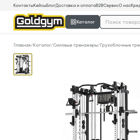
Контакты
Кейсы
Блог
Доставка и оплата
B2B
Сервис
О нас
Кред
Каталог
Главная
/
Каталог
/
Силовые тренажеры
/
Грузоблочные тр