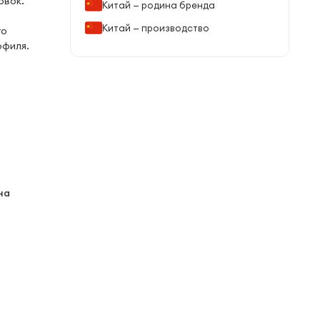
овок.
Китай — родина бренда
Китай — производство
го
офиля.
на