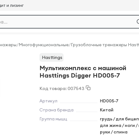
ит и лизинг
енажеры
/
Многофункциональные
/
Грузоблочные тренажеры Hastt
Hasttings
Мультикомплекс с машиной
Hasttings Digger HD005-7
Код товара: 007543
Артикул
HD005-7
Страна бренда
Китай
Группа мышц
грудь / для бицеп
для жима / ноги /
руки / спина