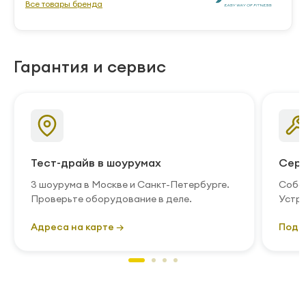
Все товары бренда
Гарантия и сервис
Тест-драйв в шоурумах
Серв
3 шоурума в Москве и Санкт-Петербурге.
Собст
Проверьте оборудование в деле.
Устра
Адреса на карте →
Подр