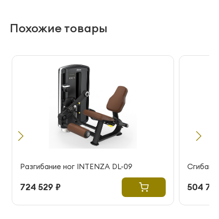
Похожие товары
Разгибание ног INTENZA DL-09
Сгибание
724 529 ₽
504 728