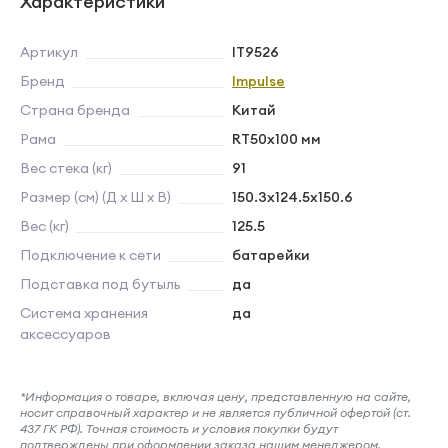
Характеристики
Артикул
IT9526
Бренд
Impulse
Страна бренда
Китай
Рама
RT50х100 мм
Вес стека (кг)
91
Размер (см) (Д х Ш х В)
150.3x124.5x150.6
Вес (кг)
125.5
Подключение к сети
батарейки
Подставка под бутыль
да
Система хранения
да
аксессуаров
*Информация о товаре, включая цену, представленную на сайте,
носит справочный характер и не является публичной офертой (ст.
437 ГК РФ). Точная стоимость и условия покупки будут
подтверждены при оформлении заказа нашим менеджером.