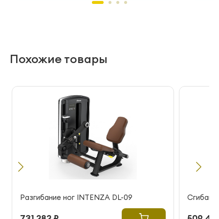
Похожие товары
Разгибание ног INTENZA DL-09
Сгибание
731 282 ₽
509 43