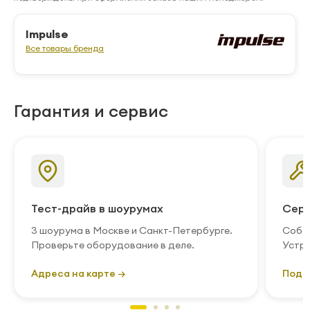
Impulse
Все товары бренда
Гарантия и сервис
Тест-драйв в шоурумах
Серв
3 шоурума в Москве и Санкт-Петербурге.
Собст
Проверьте оборудование в деле.
Устра
Адреса на карте →
Подр