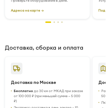
Проверьте оборудование в деле.
Устра
Адреса на карте →
Подр
Доставка, сборка и оплата
Доставка по Москве
Дос
Бесплатно
до 30 км от МКАД при заказе
Рас
от 100 000 ₽ (при меньшей сумме — 5 000
50 
₽)
Люб
Экспресс-доставка в день заказа — 10