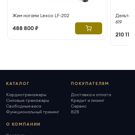
Жим ногами Lexco LF-202
Дельтов
619
488 800 ₽
210 115 
КАТАЛОГ
ПОКУПАТЕЛЯМ
Кардиотренажеры
Доставка и оплата
Силовые тренажеры
Кредит и лизинг
Свободные веса
Сервис
Функциональный тренинг
B2B
О КОМПАНИИ