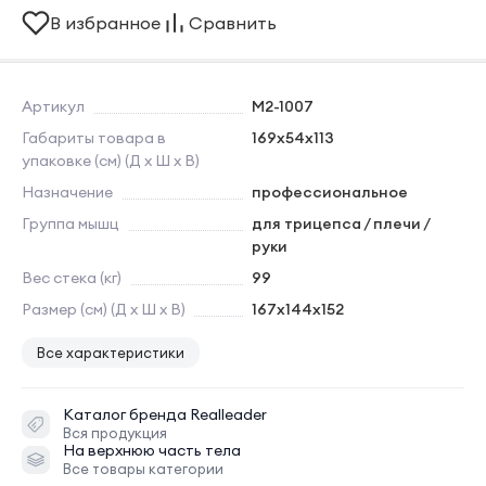
В избранное
Сравнить
Артикул
M2-1007
Габариты товара в
169х54х113
упаковке (см) (Д х Ш х В)
Назначение
профессиональное
Группа мышц
для трицепса / плечи /
руки
Вес стека (кг)
99
Размер (см) (Д х Ш х В)
167х144х152
Все характеристики
Каталог бренда
Realleader
Вся продукция
На верхнюю часть тела
Все товары категории