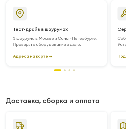
Тест-драйв в шоурумах
Серв
3 шоурума в Москве и Санкт-Петербурге.
Собст
Проверьте оборудование в деле.
Устра
Адреса на карте →
Подр
Доставка, сборка и оплата