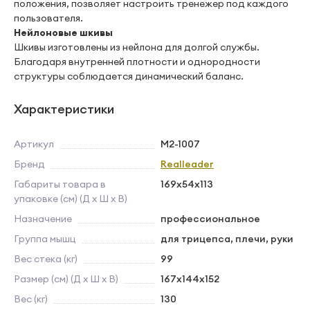
положения, позволяет настроить тренежер под каждого
пользователя.
Нейлоновые шкивы
Шкивы изготовлены из нейлона для долгой службы.
Благодаря внутренней плотности и однородности
структуры соблюдается динамический баланс.
Характеристики
Артикул
M2-1007
Бренд
Realleader
Габариты товара в
169х54х113
упаковке (см) (Д х Ш х В)
Назначение
профессиональное
Группа мышц
для трицепса, плечи, руки
Вес стека (кг)
99
Размер (см) (Д х Ш х В)
167х144х152
Вес (кг)
130