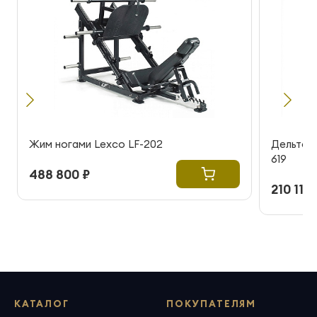
Жим ногами Lexco LF-202
Дельтов
619
488 800 ₽
210 115 
КАТАЛОГ
ПОКУПАТЕЛЯМ