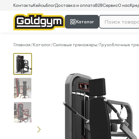
Контакты
Кейсы
Блог
Доставка и оплата
B2B
Сервис
О нас
Кред
Каталог
Главная
/
Каталог
/
Силовые тренажеры
/
Грузоблочные тр