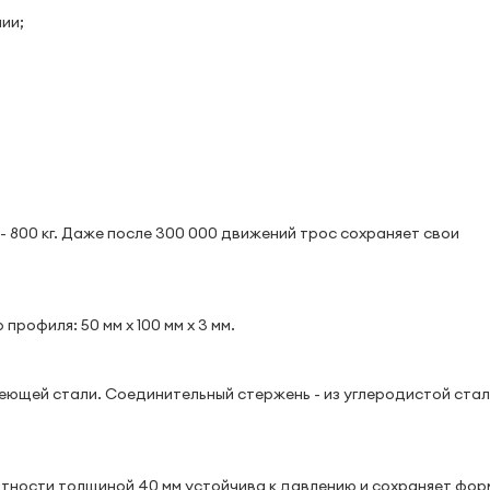
ии;
 800 кг. Даже после 300 000 движений трос сохраняет свои
профиля: 50 мм х 100 мм х 3 мм.
ющей стали. Соединительный стержень - из углеродистой стал
отности толщиной 40 мм устойчива к давлению и сохраняет фор