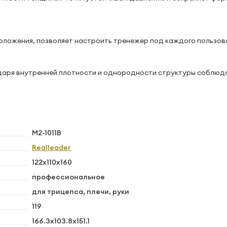
оложения, позволяет настроить тренежер под каждого пользов
одаря внутренней плотности и однородности структуры соблюд
M2-1011B
Realleader
122х110х160
профессиональное
для трицепса, плечи, руки
119
166.3х103.8х151.1