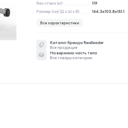
Вес стека (кг)
119
Размер (см) (Д х Ш х В)
166.3х103.8х151.1
Все характеристики
Каталог бренда
Realleader
Вся продукция
На верхнюю часть тела
Все товары категории