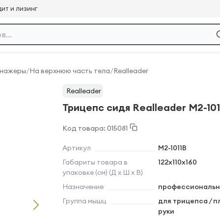
ит и лизинг
енажеры
/
На верхнюю часть тела
/
Realleader
Realleader
Трицепс сидя Realleader M2-101
Код товара: 015081
Артикул
M2-1011B
Габариты товара в
122х110х160
упаковке (см) (Д х Ш х В)
Назначение
профессиональн
Группа мышц
для трицепса / п
руки