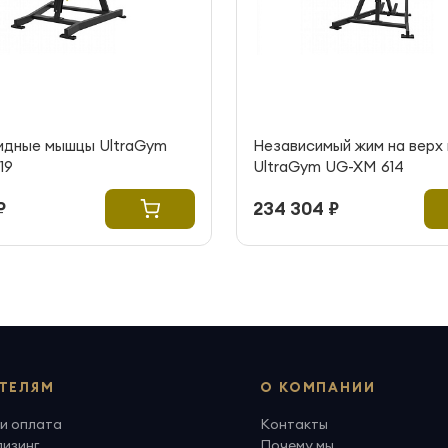
идные мышцы UltraGym
Независимый жим на верх 
19
UltraGym UG-XM 614
₽
234 304 ₽
ТЕЛЯМ
О КОМПАНИИ
и оплата
Контакты
лизинг
Почему мы