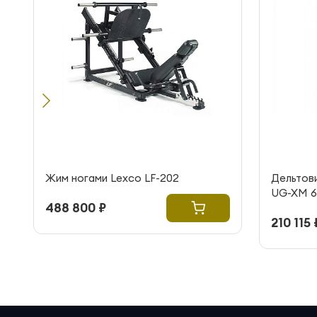
Жим ногами Lexco LF-202
Дельтов
UG-XM 6
488 800 ₽
210 115 