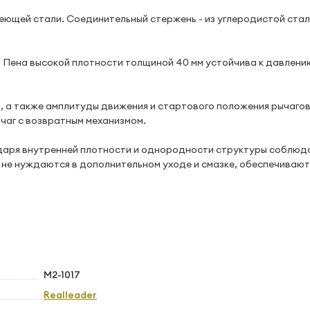
ющей стали. Соединительный стержень - из углеродистой стал
. Пена высокой плотности толщиной 40 мм устойчива к давлени
в, а также амплитуды движения и стартового положения рычагов
чаг с возвратным механизмом.
одаря внутренней плотности и однородности структуры соблюд
не нуждаются в дополнительном уходе и смазке, обеспечивают 
M2-1017
Realleader