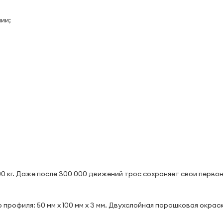
ии;
00 кг. Даже после 300 000 движений трос сохраняет свои перво
 профиля: 50 мм х 100 мм х 3 мм. Двухслойная порошковая окрас