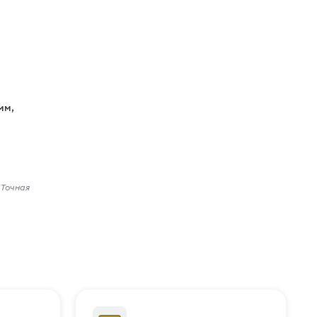
мм,
 Точная