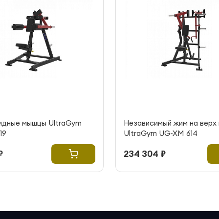
идные мышцы UltraGym
Независимый жим на верх 
19
UltraGym UG-XM 614
₽
234 304 ₽