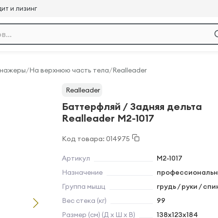
ит и лизинг
енажеры
/
На верхнюю часть тела
/
Realleader
Realleader
Баттерфляй / Задняя дельта
Realleader M2-1017
Код товара: 014975
Артикул
M2-1017
Назначение
профессиональн
Группа мышц
грудь / руки / спи
Вес стека (кг)
99
Размер (см) (Д х Ш х В)
138х123х184