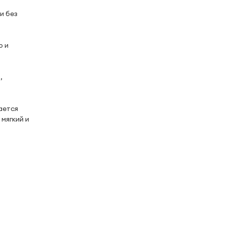
и без
ю и
,
ается
мягкий и