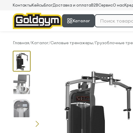
Контакты
Кейсы
Блог
Доставка и оплата
B2B
Сервис
О нас
Кред
Каталог
Главная
/
Каталог
/
Силовые тренажеры
/
Грузоблочные тр