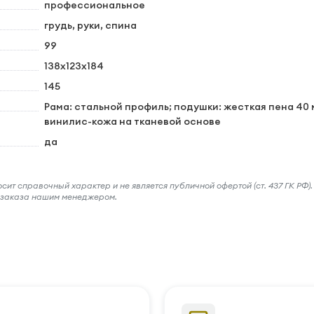
профессиональное
грудь, руки, спина
99
138х123х184
145
Рама: стальной профиль; подушки: жесткая пена 40 
винилис-кожа на тканевой основе
да
ит справочный характер и не является публичной офертой (ст. 437 ГК РФ).
и заказа нашим менеджером.