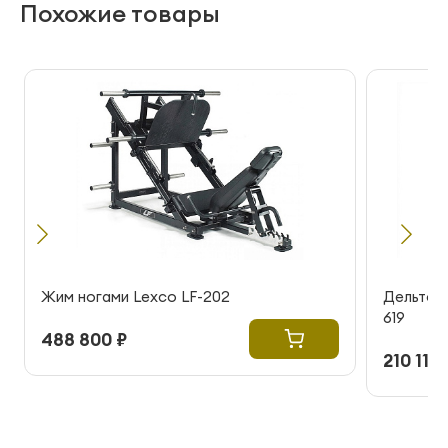
Похожие товары
Жим ногами Lexco LF-202
Дельтов
619
488 800 ₽
210 115 