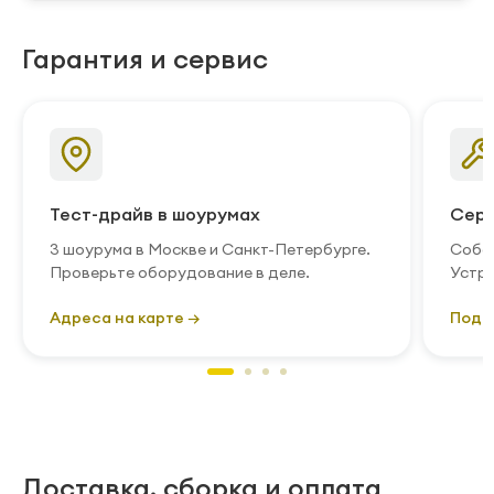
Гарантия и сервис
Тест-драйв в шоурумах
Серв
3 шоурума в Москве и Санкт-Петербурге.
Собст
Проверьте оборудование в деле.
Устра
Адреса на карте →
Подр
Доставка, сборка и оплата