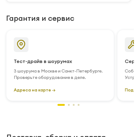
Гарантия и сервис
Тест-драйв в шоурумах
Серв
3 шоурума в Москве и Санкт-Петербурге.
Собст
Проверьте оборудование в деле.
Устра
Адреса на карте →
Подр