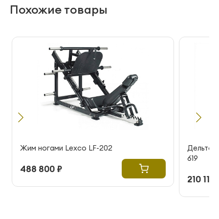
Похожие товары
Жим ногами Lexco LF-202
Дельтов
619
488 800 ₽
210 115 