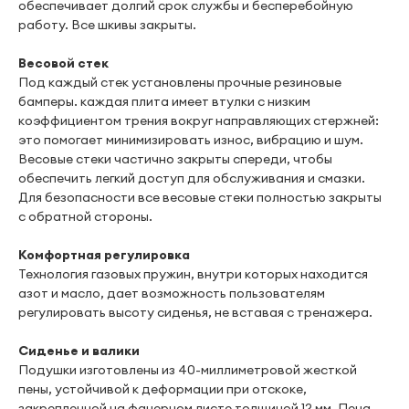
обеспечивает долгий срок службы и бесперебойную
работу. Все шкивы закрыты.
Весовой стек
Под каждый стек установлены прочные резиновые
бамперы. каждая плита имеет втулки с низким
коэффициентом трения вокруг направляющих стержней:
это помогает минимизировать износ, вибрацию и шум.
Весовые стеки частично закрыты спереди, чтобы
обеспечить легкий доступ для обслуживания и смазки.
Для безопасности все весовые стеки полностью закрыты
с обратной стороны.
Комфортная регулировка
Технология газовых пружин, внутри которых находится
азот и масло, дает возможность пользователям
регулировать высоту сиденья, не вставая с тренажера.
Сиденье и валики
Подушки изготовлены из 40-миллиметровой жесткой
пены, устойчивой к деформации при отскоке,
закрепленной на фанерном листе толщиной 12 мм. Пена