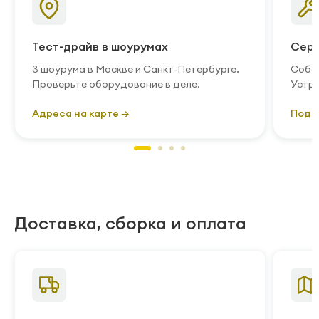
Тест-драйв в шоурумах
Серв
3 шоурума в Москве и Санкт-Петербурге.
Собст
Проверьте оборудование в деле.
Устра
Адреса на карте →
Подр
Доставка, сборка и оплата