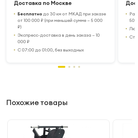
Доставка по Москве
Дос
Бесплатно
до 30 км от МКАД при заказе
Рас
от 100 000 ₽ (при меньшей сумме — 5 000
50 
₽)
Люб
Экспресс-доставка в день заказа — 10
Стр
000 ₽
С 07:00 до 01:00, без выходных
Похожие товары