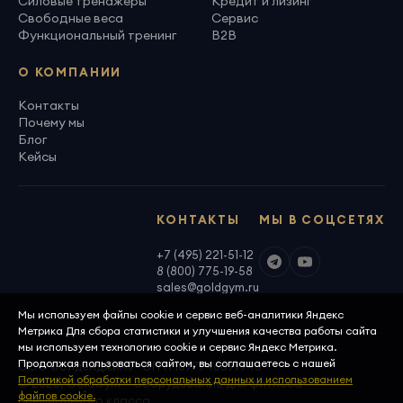
Силовые тренажеры
Кредит и лизинг
Свободные веса
Сервис
Функциональный тренинг
B2B
О КОМПАНИИ
Контакты
Почему мы
Блог
Кейсы
КОНТАКТЫ
МЫ В СОЦСЕТЯХ
+7 (495) 221-51-12
8 (800) 775-19-58
sales@goldgym.ru
Мы используем файлы cookie и сервис веб-аналитики Яндекс
Метрика Для сбора статистики и улучшения качества работы сайта
мы используем технологию cookie и сервис Яндекс Метрика.
Продолжая пользоваться сайтом, вы соглашаетесь с нашей
ООО «Голденджим» · ОГРН 1097746699940
Политикой обработки персональных данных и использованием
© 2026, GoldGym — оборудование для фитнеса
файлов cookie.
премиального класса