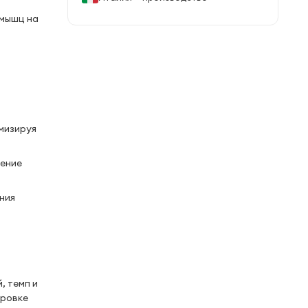
 мышц на
мизируя
щение
ния
, темп и
ировке