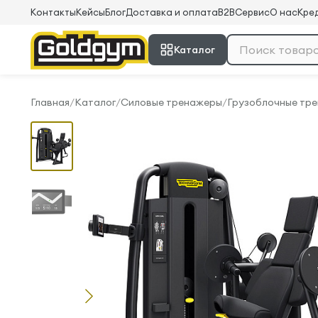
Контакты
Кейсы
Блог
Доставка и оплата
B2B
Сервис
О нас
Кред
Каталог
Главная
/
Каталог
/
Силовые тренажеры
/
Грузоблочные тр