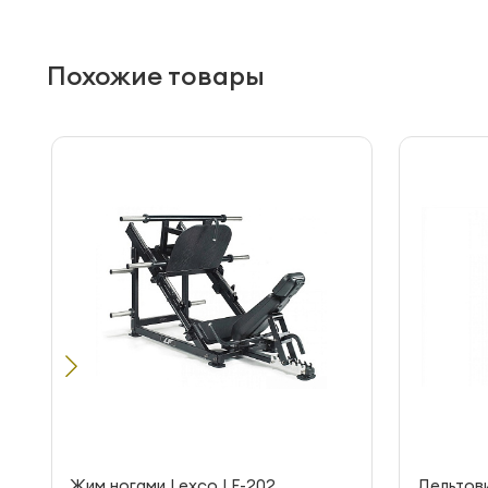
Похожие товары
Жим ногами Lexco LF-202
Дельтов