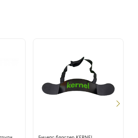
груди
Бицепс бластер KERNEL