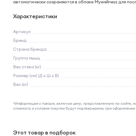
автоматически сохраняются в облаке Mywellness для по
Характеристики
Артикул
Бренд
Страна бренда
Группа мышц
Вес стека (кг)
Размер (см) (Д х Ш х В)
Вес (кг)
*Информация о товаре, включая цену, представленную на сайте, нос
стоимость и условия покупки будут подтверждены при оформлени
Этот товар в подборок