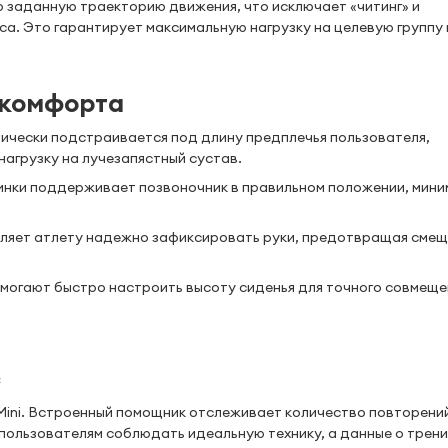
о заданную траекторию движения, что исключает «читинг» и
са. Это гарантирует максимальную нагрузку на целевую группу
 комфорта
чески подстраивается под длину предплечья пользователя,
нагрузку на лучезапястный сустав.
инки поддерживает позвоночник в правильном положении, мини
ляет атлету надежно зафиксировать руки, предотвращая сме
могают быстро настроить высоту сиденья для точного совмеще
с
ini. Встроенный помощник отслеживает количество повторений
пользователям соблюдать идеальную технику, а данные о трен