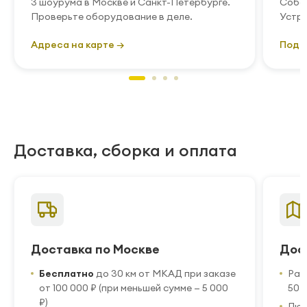
3 шоурума в Москве и Санкт-Петербурге.
Собст
Проверьте оборудование в деле.
Устра
Адреса на карте →
Подр
Доставка, сборка и оплата
Доставка по Москве
Дос
Бесплатно
до 30 км от МКАД при заказе
Рас
от 100 000 ₽ (при меньшей сумме — 5 000
50 
₽)
Люб