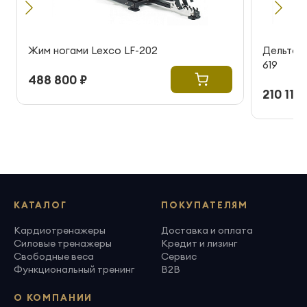
Жим ногами Lexco LF-202
Дельтов
619
488 800 ₽
210 115 
КАТАЛОГ
ПОКУПАТЕЛЯМ
Кардиотренажеры
Доставка и оплата
Силовые тренажеры
Кредит и лизинг
Свободные веса
Сервис
Функциональный тренинг
B2B
О КОМПАНИИ