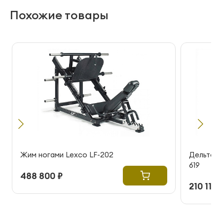
Похожие товары
Жим ногами Lexco LF-202
Дельтов
619
488 800 ₽
210 115 