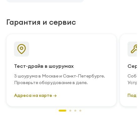
Гарантия и сервис
Тест-драйв в шоурумах
Серв
3 шоурума в Москве и Санкт-Петербурге.
Собст
Проверьте оборудование в деле.
Устра
Адреса на карте →
Подр