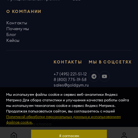
О КОМПАНИИ
Контакты
Почему мы
Блог
Кейсы
КОНТАКТЫ
МЫ В СОЦСЕТЯХ
+7 (495) 221-51-12
8 (800) 775-19-58
sales@goldgym.ru
Мы используем файлы cookie и сервис веб-аналитики Яндекс
Метрика Для сбора статистики и улучшения качества работы сайта
мы используем технологию cookie и сервис Яндекс Метрика.
Продолжая пользоваться сайтом, вы соглашаетесь с нашей
ООО «Голденджим» · ОГРН 1097746699940
Политикой обработки персональных данных и использованием
© 2026, GoldGym — оборудование для фитнеса
файлов cookie.
премиального класса
Политика конфиденциальности
Скачать реквизиты
Я согласен