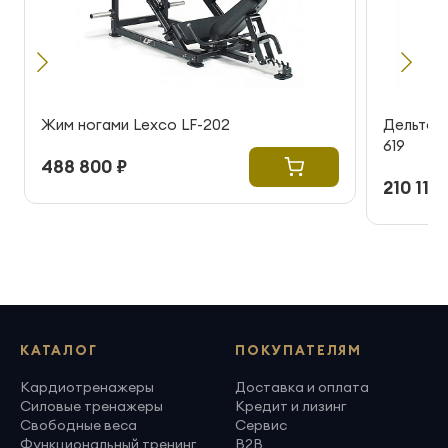
Жим ногами Lexco LF-202
Дельтов
619
488 800 ₽
210 115 
КАТАЛОГ
ПОКУПАТЕЛЯМ
Кардиотренажеры
Доставка и оплата
Силовые тренажеры
Кредит и лизинг
Свободные веса
Сервис
Функциональный тренинг
B2B