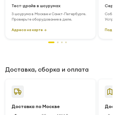
Тест-драйв в шоурумах
Серв
3 шоурума в Москве и Санкт-Петербурге.
Собст
Проверьте оборудование в деле.
Устра
Адреса на карте →
Подр
Доставка, сборка и оплата
Доставка по Москве
Дос