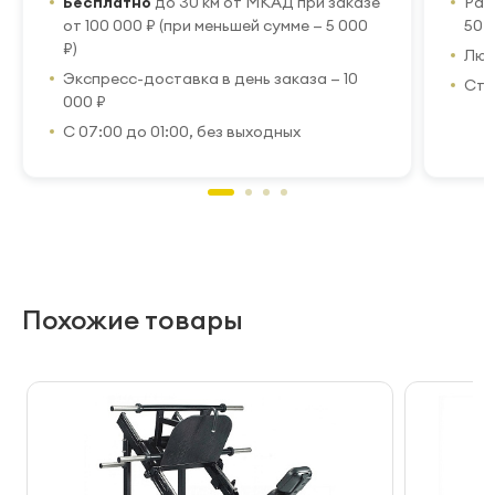
Бесплатно
до 30 км от МКАД при заказе
Рас
от 100 000 ₽ (при меньшей сумме — 5 000
50 
₽)
Люб
Экспресс-доставка в день заказа — 10
Стр
000 ₽
С 07:00 до 01:00, без выходных
Похожие товары