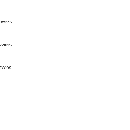
ения с
ровки.
EO105