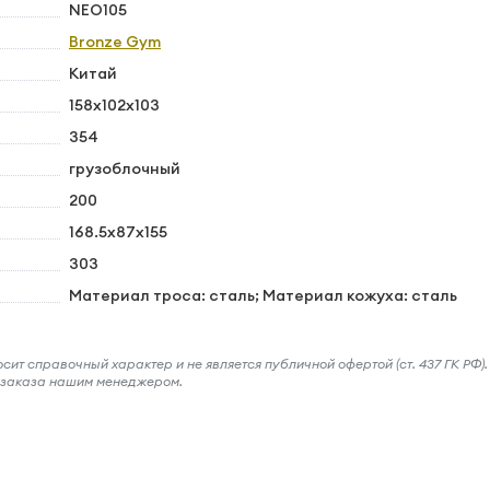
NEO105
Bronze Gym
Китай
158х102x103
354
грузоблочный
200
168.5х87x155
303
Материал троса: сталь; Материал кожуха: сталь
ит справочный характер и не является публичной офертой (ст. 437 ГК РФ).
и заказа нашим менеджером.