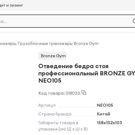
ит и лизинг
енажеры
/
Грузоблочные тренажеры Bronze Gym
Bronze Gym
Отведение бедра стоя
профессиональный BRONZE G
NEO105
Код товара: 018033
Артикул
NEO105
Страна бренда
Китай
Габариты товара в
158х102x103
упаковке (см) (Д х Ш х В)