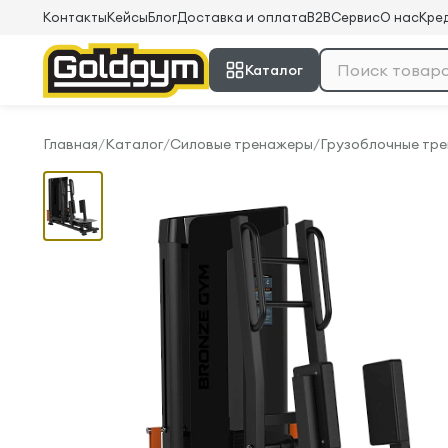
Контакты
Кейсы
Блог
Доставка и оплата
B2B
Сервис
О нас
Кред
Каталог
Главная
/
Каталог
/
Силовые тренажеры
/
Грузоблочные тр