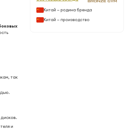
Китай — родина бренда
Китай — производство
боковых
ость
кам, так
адью.
 дисков.
теля и