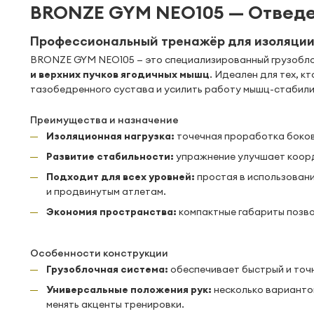
BRONZE GYM NEO105 — Отведен
Профессиональный тренажёр для изоляции
BRONZE GYM NEO105 — это специализированный грузобл
и верхних пучков ягодичных мышц
. Идеален для тех, 
тазобедренного сустава и усилить работу мышц-стабил
Преимущества и назначение
Изоляционная нагрузка:
точечная проработка боков
Развитие стабильности:
упражнение улучшает коорд
Подходит для всех уровней:
простая в использовани
и продвинутым атлетам.
Экономия пространства:
компактные габариты позво
Особенности конструкции
Грузоблочная система:
обеспечивает быстрый и точн
Универсальные положения рук:
несколько варианто
менять акценты тренировки.