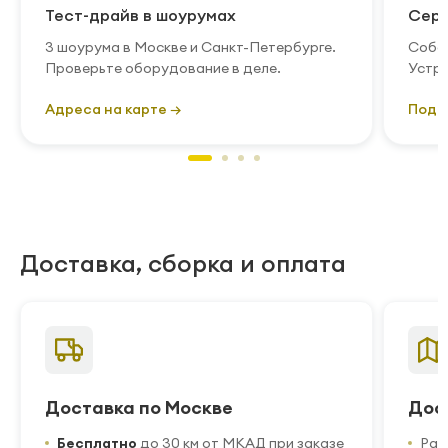
Тест-драйв в шоурумах
Серв
3 шоурума в Москве и Санкт-Петербурге.
Собст
Проверьте оборудование в деле.
Устра
Адреса на карте →
Подр
Доставка, сборка и оплата
Доставка по Москве
Дос
Бесплатно
до 30 км от МКАД при заказе
Рас