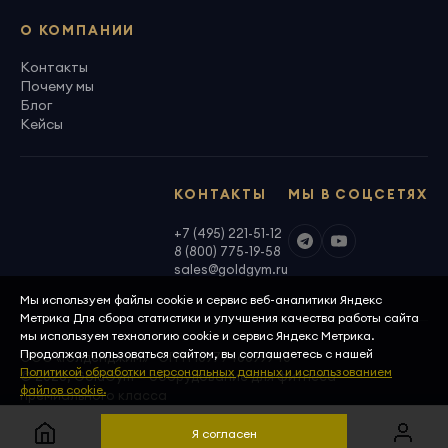
О КОМПАНИИ
Контакты
Почему мы
Блог
Кейсы
КОНТАКТЫ
МЫ В СОЦСЕТЯХ
+7 (495) 221-51-12
8 (800) 775-19-58
sales@goldgym.ru
Мы используем файлы cookie и сервис веб-аналитики Яндекс
Метрика Для сбора статистики и улучшения качества работы сайта
мы используем технологию cookie и сервис Яндекс Метрика.
Продолжая пользоваться сайтом, вы соглашаетесь с нашей
ООО «Голденджим» · ОГРН 1097746699940
Политикой обработки персональных данных и использованием
© 2026, GoldGym — оборудование для фитнеса
файлов cookie.
премиального класса
Политика конфиденциальности
Скачать реквизиты
Я согласен