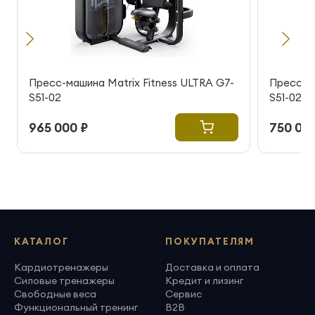
Пресс-машина Matrix Fitness ULTRA G7-
Пресс-ма
S51-02
S51-02
965 000 ₽
750 000
КАТАЛОГ
ПОКУПАТЕЛЯМ
Кардиотренажеры
Доставка и оплата
Силовые тренажеры
Кредит и лизинг
Свободные веса
Сервис
Функциональный тренинг
B2B