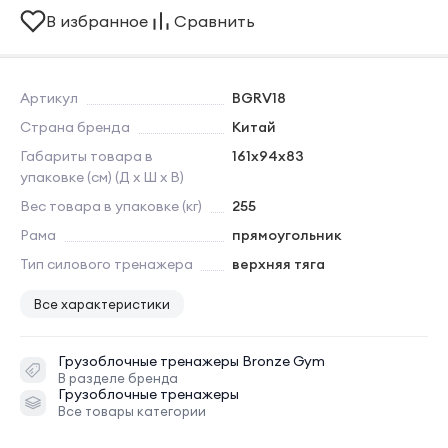
В избранное
Сравнить
Артикул
BGRV18
Страна бренда
Китай
Габариты товара в
161х94x83
упаковке (см) (Д х Ш х В)
Вес товара в упаковке (кг)
255
Рама
прямоугольник
Тип силового тренажера
верхняя тяга
Все характеристики
Грузоблочные тренажеры
Bronze Gym
В разделе бренда
Грузоблочные тренажеры
Все товары категории