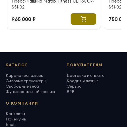
Пресс-машина Matrix Fitness ULTRA G7-
Пресс-ма
S51-02
S51-02
965 000 ₽
750 000
КАТАЛОГ
ПОКУПАТЕЛЯМ
Кардиотренажеры
Доставка и оплата
Силовые тренажеры
Кредит и лизинг
Свободные веса
Сервис
Функциональный тренинг
B2B
О КОМПАНИИ
Контакты
Почему мы
Блог