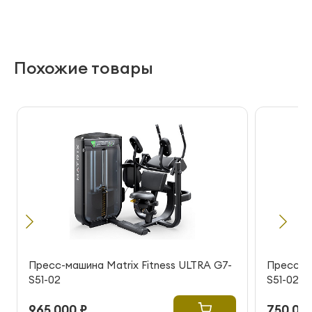
Похожие товары
Пресс-машина Matrix Fitness ULTRA G7-
Пресс-ма
S51-02
S51-02
965 000 ₽
750 000