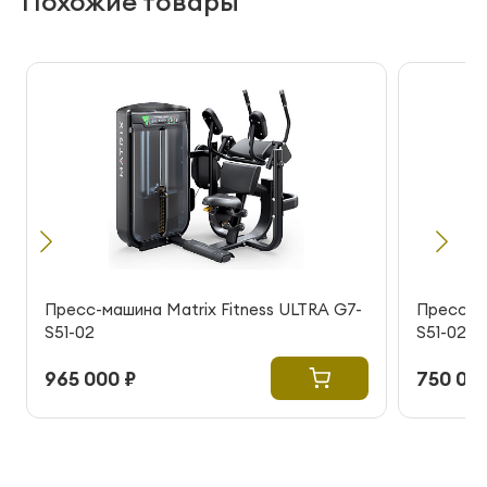
Похожие товары
Пресс-машина Matrix Fitness ULTRA G7-
Пресс-ма
S51-02
S51-02
965 000 ₽
750 000