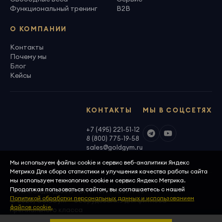
Функциональный тренинг
B2B
О КОМПАНИИ
Контакты
Почему мы
Блог
Кейсы
КОНТАКТЫ
МЫ В СОЦСЕТЯХ
+7 (495) 221-51-12
8 (800) 775-19-58
sales@goldgym.ru
Мы используем файлы cookie и сервис веб-аналитики Яндекс
Метрика Для сбора статистики и улучшения качества работы сайта
мы используем технологию cookie и сервис Яндекс Метрика.
Продолжая пользоваться сайтом, вы соглашаетесь с нашей
ООО «Голденджим» · ОГРН 1097746699940
Политикой обработки персональных данных и использованием
© 2026, GoldGym — оборудование для фитнеса
файлов cookie.
премиального класса
Политика конфиденциальности