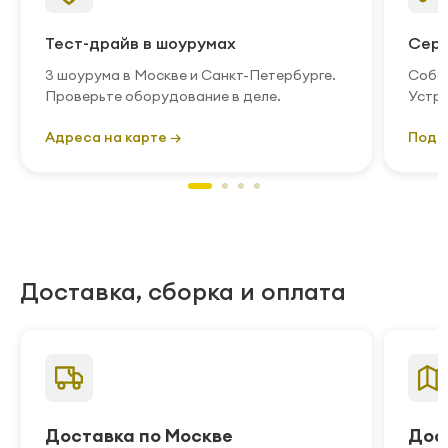
Тест-драйв в шоурумах
Серв
3 шоурума в Москве и Санкт-Петербурге.
Собст
Проверьте оборудование в деле.
Устра
Адреса на карте →
Подр
Доставка, сборка и оплата
Доставка по Москве
Дос