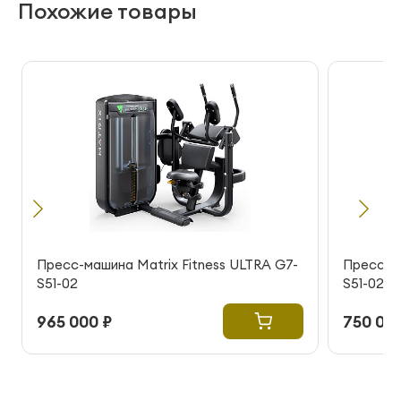
Похожие товары
Пресс-машина Matrix Fitness ULTRA G7-
Пресс-ма
S51-02
S51-02
965 000 ₽
750 000