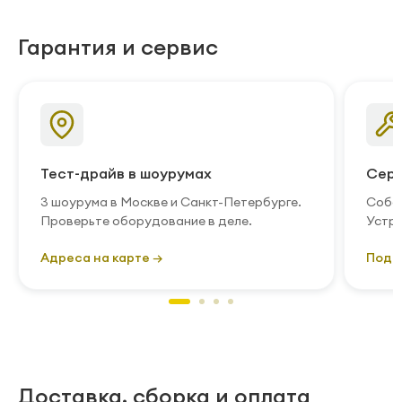
Гарантия и сервис
Тест-драйв в шоурумах
Серв
3 шоурума в Москве и Санкт-Петербурге.
Собст
Проверьте оборудование в деле.
Устра
Адреса на карте →
Подр
Доставка, сборка и оплата