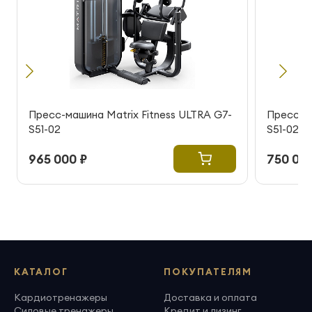
Пресс-машина Matrix Fitness ULTRA G7-
Пресс-ма
S51-02
S51-02
965 000 ₽
750 000
КАТАЛОГ
ПОКУПАТЕЛЯМ
Кардиотренажеры
Доставка и оплата
Силовые тренажеры
Кредит и лизинг