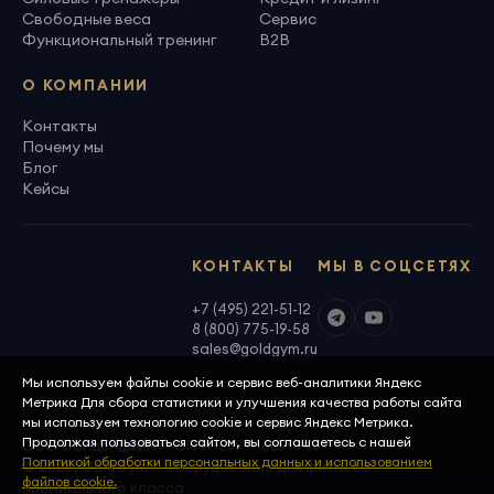
Свободные веса
Сервис
Функциональный тренинг
B2B
О КОМПАНИИ
Контакты
Почему мы
Блог
Кейсы
КОНТАКТЫ
МЫ В СОЦСЕТЯХ
+7 (495) 221-51-12
8 (800) 775-19-58
sales@goldgym.ru
Мы используем файлы cookie и сервис веб-аналитики Яндекс
Метрика Для сбора статистики и улучшения качества работы сайта
мы используем технологию cookie и сервис Яндекс Метрика.
Продолжая пользоваться сайтом, вы соглашаетесь с нашей
ООО «Голденджим» · ОГРН 1097746699940
Политикой обработки персональных данных и использованием
© 2026, GoldGym — оборудование для фитнеса
файлов cookie.
премиального класса