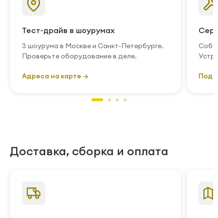
Тест-драйв в шоурумах
Серв
3 шоурума в Москве и Санкт-Петербурге.
Собст
Проверьте оборудование в деле.
Устра
Адреса на карте →
Подр
Доставка, сборка и оплата