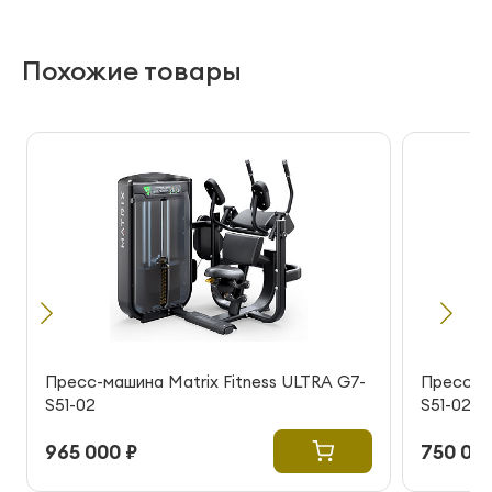
Похожие товары
Пресс-машина Matrix Fitness ULTRA G7-
Пресс-ма
S51-02
S51-02
965 000 ₽
750 000