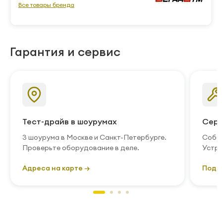
Все товары бренда
Гарантия и сервис
Тест-драйв в шоурумах
Серв
3 шоурума в Москве и Санкт-Петербурге.
Собст
Проверьте оборудование в деле.
Устра
Адреса на карте →
Подр