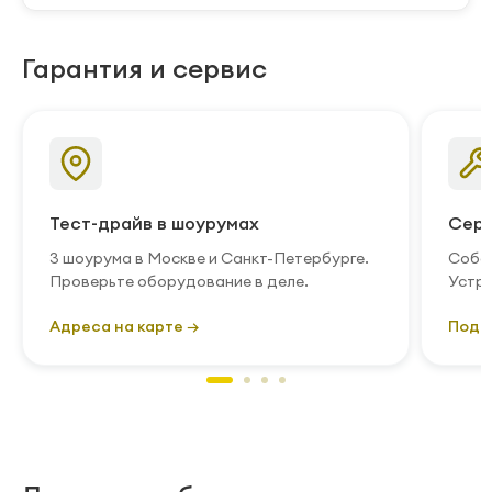
Гарантия и сервис
Тест-драйв в шоурумах
Серв
3 шоурума в Москве и Санкт-Петербурге.
Собст
Проверьте оборудование в деле.
Устра
Адреса на карте →
Подр