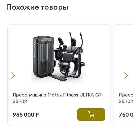
Похожие товары
Пресс-машина Matrix Fitness ULTRA G7-
Пресс-ма
S51-02
S51-02
965 000 ₽
750 000