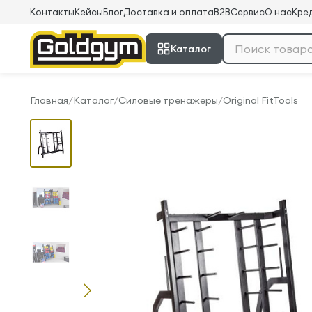
Контакты
Кейсы
Блог
Доставка и оплата
B2B
Сервис
О нас
Кред
Каталог
Главная
/
Каталог
/
Силовые тренажеры
/
Original FitTools