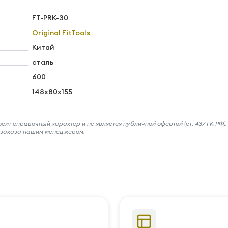
FT-PRK-30
Original FitTools
Китай
сталь
600
148х80х155
ит справочный характер и не является публичной офертой (ст. 437 ГК РФ).
и заказа нашим менеджером.