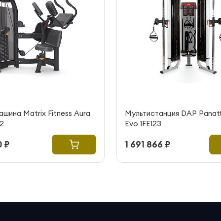
шина Matrix Fitness Aura
Мультистанция DAP Panatt
2
Evo 1FE123
 ₽
1 691 866 ₽