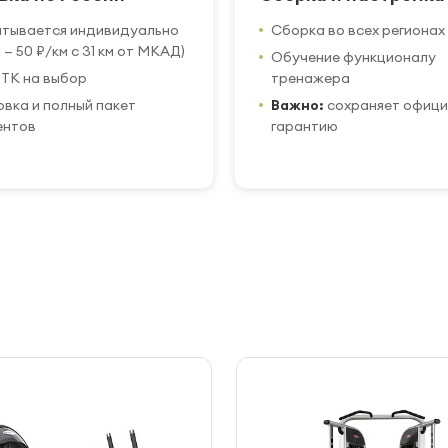
итывается индивидуально
Сборка во всех регионах
 — 50 ₽/км с 31 км от МКАД)
Обучение функционалу
ТК на выбор
тренажера
вка и полный пакет
Важно:
сохраняет офиц
ентов
гарантию