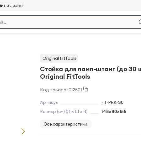
ит и лизинг
Original FitTools
Стойка для памп-штанг (до 30 ш
Original FitTools
Код товара: 012501
Артикул
FT-PRK-30
Размер (см) (Д х Ш х В)
148х80х155
Все характеристики