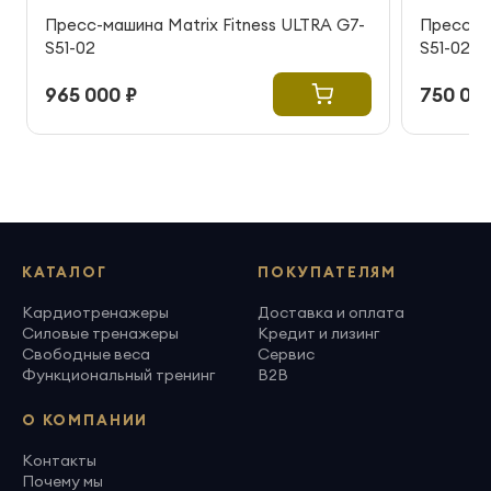
Пресс-машина Matrix Fitness ULTRA G7-
Пресс-ма
S51-02
S51-02
965 000 ₽
750 000
КАТАЛОГ
ПОКУПАТЕЛЯМ
Кардиотренажеры
Доставка и оплата
Силовые тренажеры
Кредит и лизинг
Свободные веса
Сервис
Функциональный тренинг
B2B
О КОМПАНИИ
Контакты
Почему мы