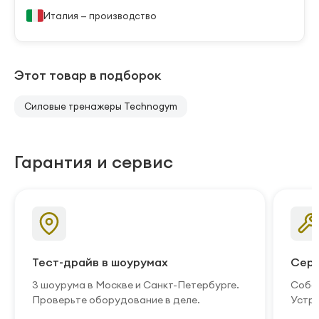
Италия — производство
Этот товар в подборок
Силовые тренажеры Technogym
Гарантия и сервис
Тест-драйв в шоурумах
Серв
3 шоурума в Москве и Санкт-Петербурге.
Собст
Проверьте оборудование в деле.
Устра