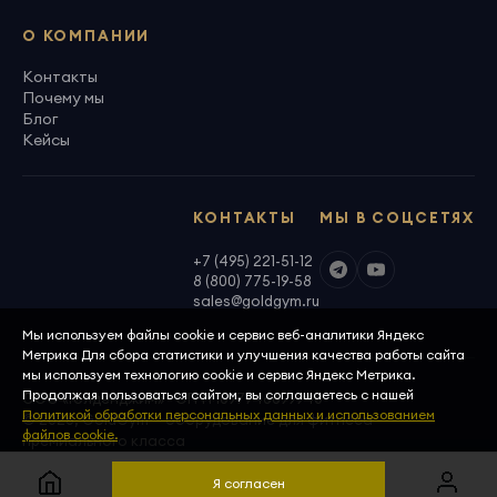
О КОМПАНИИ
Контакты
Почему мы
Блог
Кейсы
КОНТАКТЫ
МЫ В СОЦСЕТЯХ
+7 (495) 221-51-12
8 (800) 775-19-58
sales@goldgym.ru
Мы используем файлы cookie и сервис веб-аналитики Яндекс
Метрика Для сбора статистики и улучшения качества работы сайта
мы используем технологию cookie и сервис Яндекс Метрика.
Продолжая пользоваться сайтом, вы соглашаетесь с нашей
ООО «Голденджим» · ОГРН 1097746699940
Политикой обработки персональных данных и использованием
© 2026, GoldGym — оборудование для фитнеса
файлов cookie.
премиального класса
Политика конфиденциальности
Скачать реквизиты
Я согласен