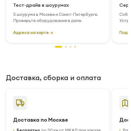
Тест-драйв в шоурумах
Серв
3 шоурума в Москве и Санкт-Петербурге.
Собст
Проверьте оборудование в деле.
Устра
Адреса на карте →
Подр
Доставка, сборка и оплата
Доставка по Москве
Дос
Бесплатно
до 30 км от МКАД при заказе
Рас