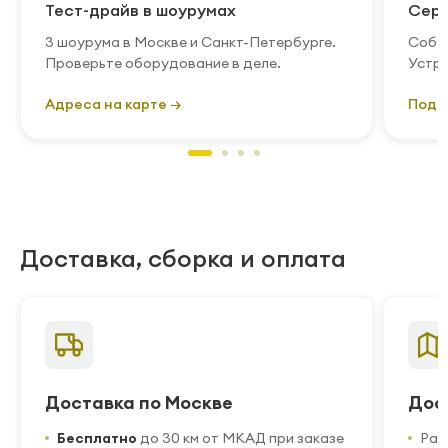
Тест-драйв в шоурумах
Серв
3 шоурума в Москве и Санкт-Петербурге.
Собст
Проверьте оборудование в деле.
Устра
Адреса на карте →
Подр
Доставка, сборка и оплата
Доставка по Москве
Дос
Бесплатно
до 30 км от МКАД при заказе
Рас