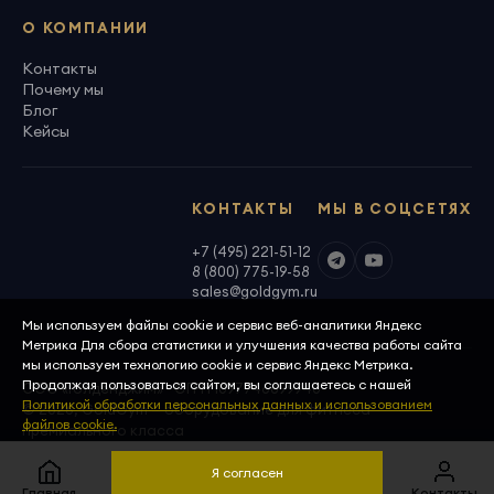
О КОМПАНИИ
Контакты
Почему мы
Блог
Кейсы
КОНТАКТЫ
МЫ В СОЦСЕТЯХ
+7 (495) 221-51-12
8 (800) 775-19-58
sales@goldgym.ru
Мы используем файлы cookie и сервис веб-аналитики Яндекс
Метрика Для сбора статистики и улучшения качества работы сайта
мы используем технологию cookie и сервис Яндекс Метрика.
Продолжая пользоваться сайтом, вы соглашаетесь с нашей
ООО «Голденджим» · ОГРН 1097746699940
Политикой обработки персональных данных и использованием
© 2026, GoldGym — оборудование для фитнеса
файлов cookie.
премиального класса
Политика конфиденциальности
Скачать реквизиты
Я согласен
Главная
Меню
Корзина
Сравнить
Контакты