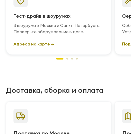
Тест-драйв в шоурумах
Серв
3 шоурума в Москве и Санкт-Петербурге.
Собст
Проверьте оборудование в деле.
Устра
Адреса на карте →
Подр
Доставка, сборка и оплата
Доставка по Москве
Дос