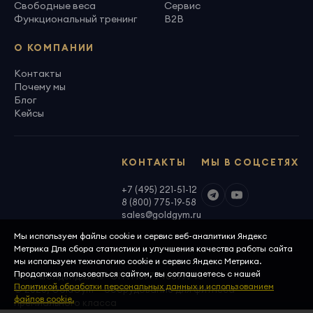
Свободные веса
Сервис
Функциональный тренинг
B2B
О КОМПАНИИ
Контакты
Почему мы
Блог
Кейсы
КОНТАКТЫ
МЫ В СОЦСЕТЯХ
+7 (495) 221-51-12
8 (800) 775-19-58
sales@goldgym.ru
Мы используем файлы cookie и сервис веб-аналитики Яндекс
Метрика Для сбора статистики и улучшения качества работы сайта
мы используем технологию cookie и сервис Яндекс Метрика.
Продолжая пользоваться сайтом, вы соглашаетесь с нашей
ООО «Голденджим» · ОГРН 1097746699940
Политикой обработки персональных данных и использованием
© 2026, GoldGym — оборудование для фитнеса
файлов cookie.
премиального класса