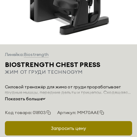
Линейка:
Biostrength
BIOSTRENGTH CHEST PRESS
ЖИМ ОТ ГРУДИ TECHNOGYM
Силовой тренажёр для жима от груди прорабатывает
грудные мышцы, передние дельты и трицепсы. Сходящаяся
дуга движения повторяет естественную траекторию рук и
Показать больше
даёт ощущение, схожее с тренировкой со свободными
весами, увеличивая рабочую амплитуду. Независимые
Код товара: 018103
Артикул: MM70AAE
рычаги развивают силу симметрично, а автоматическая
подстройка сиденья и амплитуды под рост и подвижность
делает тренировку безопасной и эффективной.
Запросить цену
Электроника подбирает сопротивление и показывает
обратную связь в реальном времени.