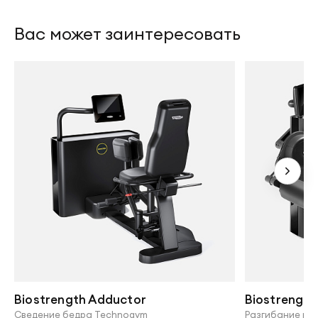
Вас может заинтересовать
Biostrength Adductor
Biostrength
Сведение бедра Technogym
Разгибание но