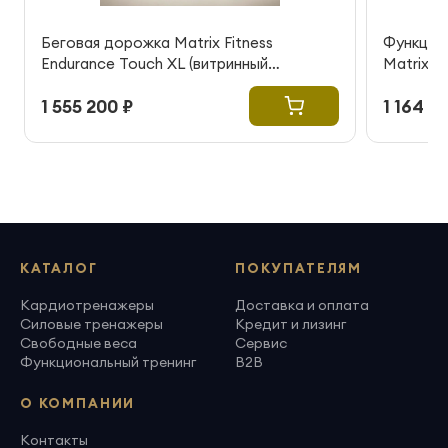
Беговая дорожка Matrix Fitness
Функцио
Endurance Touch XL (витринный
Matrix F
образец)
(витринн
1 555 200 ₽
1 164 0
КАТАЛОГ
ПОКУПАТЕЛЯМ
Кардиотренажеры
Доставка и оплата
Силовые тренажеры
Кредит и лизинг
Свободные веса
Сервис
Функциональный тренинг
B2B
О КОМПАНИИ
Контакты