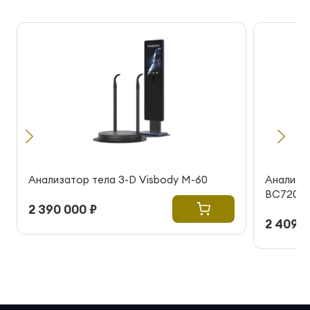
Анализатор тела 3-D Visbody M-60
Анализат
BC720
2 390 000 ₽
2 409 0